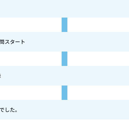
問スタート
録
でした。